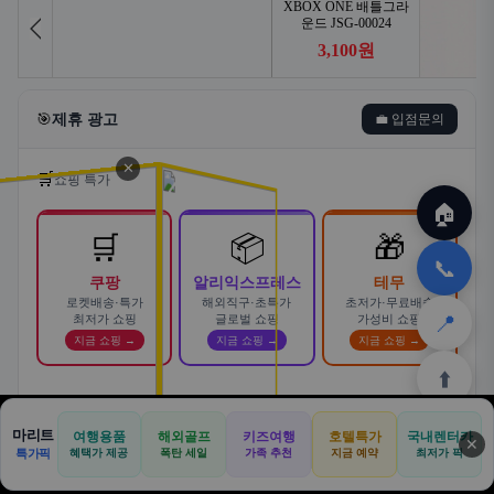
🎯
제휴 광고
💼 입점문의
✕
🛒
쇼핑 특가
🏠
🛒
📦
🎁
📞
쿠팡
알리익스프레스
테무
로켓배송·특가
해외직구·초특가
초저가·무료배송
📍
최저가 쇼핑
글로벌 쇼핑
가성비 쇼핑
지금 쇼핑 →
지금 쇼핑 →
지금 쇼핑 →
⬆️
스마트한 자동차 렌탈! 카슐랭에서
마리트
여행용품
해외골프
키즈여행
호텔특가
국내렌터카
AD
✕
합리적으로
🏠
📝
💬
🚐
🛒
🚗
특가픽
혜택가 제공
폭탄 세일
가족 추천
지금 예약
바로가기 →
최저가 픽
🏠
✈️
⛳
📋
🛒
🎁
카슐랭 · 신차 장기렌트 · 리스 · 월 렌탈료 비교
홈
공항
골프
견적
쿠팡
테무
홈
견적
커뮤니티
기사등록
아마존
· 전 차종 견적 무료