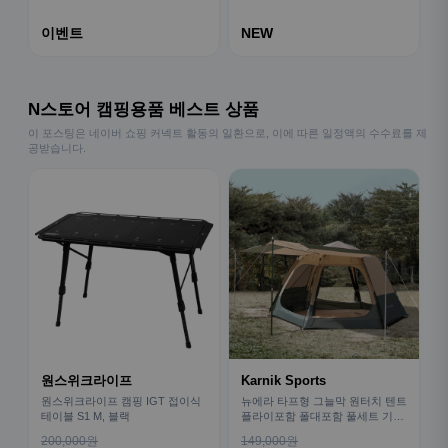
이벤트
NEW
N스토어 캠핑용품 베스트 상품
이 포스팅은 네이버 쇼핑 커넥트 활동의 일환으로, 이에 따른 일정액의 수수료를 제
공받습니다.
원스위크라이프
Karnik Sports
원스위크라이프 캠핑 IGT 접이식
뉴에라 타프형 그늘막 원터치 텐트
테이블 S1 M, 블랙
플라이포함 폴대포함 풀세트 기본
형
200,000원
149,000원