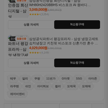
삼성공식인증점 회산디지털 - 삼성
22% 할인
정품인증
WH80H2420BBHS 비스포크 AI 원바디
24kg+20kg 세제자동투입 1등급
3,049,000원
3,898,001원
★★★★⭐
(3,054)
N쇼핑구매
상품 자세히
삼성공식파트너 평강프라자 - 삼성 냉장고세트
21% 할인
정품인증
김치냉장고 키친핏 비스포크 신혼가전 혼수 입
주가전 빌트인 화이트
4,029,000원
5,080,000원
★★★★⭐
(4,149)
N쇼핑구매
상품 자세히
테무
알리
쿠팡
11번가
G마켓
SSG
아마존
라쿠텐
쉬인
아이허브
컬리
도매꾹
도매매
에어비앤비