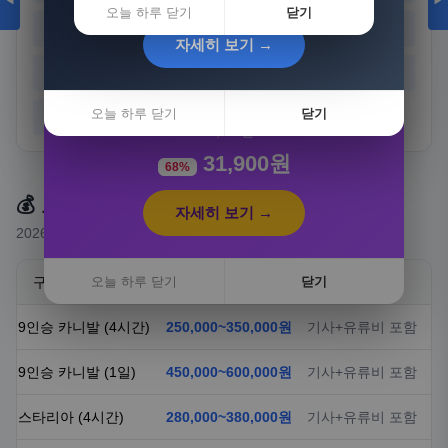
◀
▶
오늘 하루 닫기
닫기
경기
강원
충북
충남
자세히 보기 →
전북
전남
경북
경남
[3+1] 동국제약 마이핏 V 활성엽산 임신준비 임산
부영양 30정, 4개
오늘 하루 닫기
닫기
제주
100,000원
31,900원
68%
💰 요금 안내
자세히 보기 →
2026년 기준 예상 요금 (실제 요금은 상담 시 확정)
구분
오늘 하루 닫기
요금
닫기
비고
9인승 카니발 (4시간)
250,000~350,000원
기사+유류비 포함
9인승 카니발 (1일)
450,000~600,000원
기사+유류비 포함
스타리아 (4시간)
280,000~380,000원
기사+유류비 포함