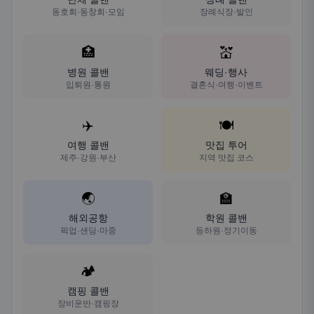
동호회·동창회·모임
장례식장·발인
🏥
💒
병원 콜밴
웨딩·행사
입퇴원·통원
결혼식·여행·이벤트
✈️
🍽️
여행 콜밴
맛집 투어
제주·강원·부산
지역 맛집 코스
🌏
🏫
해외공항
학원 콜밴
픽업·샌딩·마중
등하원·정기이동
🏕️
캠핑 콜밴
장비운반·캠핑장