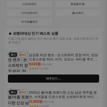
스포츠/레저
화장품/미용
가구/인테리어
출산/육아
여가/생활편의
🔥 모밴10대산 인기 베스트 상품
지금 가장 많이 팔리는 인기 베스트 특가 상품 모음 - 한정수량 최저가 쿠
폰 적용가
남성용 리넨 팬츠 - 논스트레치 정장 바지, 탄성
특가
최저가
드로스트링 허리, 비치, 오피스, 파티용 루즈핏
트라우저 - 세탁기 사용 가능한 캐주얼 정장 의
9,024원
쿠폰 가격
상
★★★★⭐
(4,309)
테무인기 →
2025년 봄/여름 트렌디한 신상 남성 캐주얼 팬
특가
최저가
츠, 사계절용 드로스트링 스트레이트핏 바지, 한
국 스타일, 활용도 높은 아웃도어 및 정장용, 발
21,802원
쿠폰 가격
목 바지
★★★★☆
(3,228)