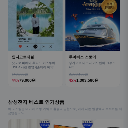
인디고트래블
투어비스 스토어
삿포로 비에이 후라노 버스투어
싱가포르 디즈니 어드벤처 크루즈
DSLR 사진 촬영 /[준페이 예약 식
4박
사]
140,000원
2,370,150원
79,000원
1,303,580원
44%
45%
삼성전자 베스트 인기상품
이 포스팅은 네이버 쇼핑 커넥트 활동의 일환으로, 이에 따른 일정액의 수수료를 제
공받습니다.