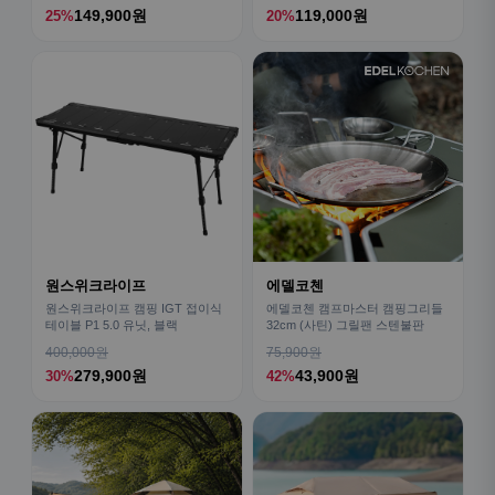
149,900원
119,000원
25%
20%
원스위크라이프
에델코첸
원스위크라이프 캠핑 IGT 접이식
에델코첸 캠프마스터 캠핑그리들
테이블 P1 5.0 유닛, 블랙
32cm (사틴) 그릴팬 스텐불판
400,000원
75,900원
279,900원
43,900원
30%
42%