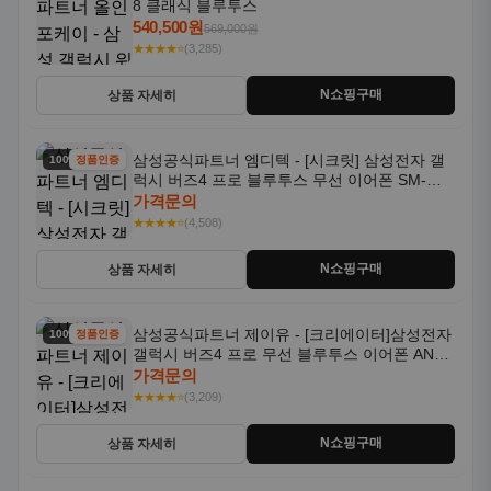
8 클래식 블루투스
540,500원
569,000원
★★★★⭐
(3,285)
N쇼핑구매
상품 자세히
삼성공식파트너 엠디텍 - [시크릿] 삼성전자 갤
100% 할인
정품인증
럭시 버즈4 프로 블루투스 무선 이어폰 SM-
R640N
가격문의
★★★★⭐
(4,508)
N쇼핑구매
상품 자세히
삼성공식파트너 제이유 - [크리에이터]삼성전자
100% 할인
정품인증
갤럭시 버즈4 프로 무선 블루투스 이어폰 ANC
SM-R640N
가격문의
★★★★⭐
(3,209)
N쇼핑구매
상품 자세히