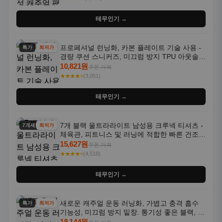
테무인기 →
프로페셔널 런닝화, 카본 플레이트 기술 사용 -
특가
최저가
경량 쿠션 스니커즈, 미끄럼 방지 TPU 아웃솔,
통기성 화이트-퍼플 그라데이션, 헬스, 트레이
10,821원
쿠폰 가격
닝 - 남성용, 여성용, 모든 계절에 적합
★★★★⭐
(3,051)
테무인기 →
7개 블랙 울트라라이트 남성용 크루넥 티셔츠 -
7개세트
최저가
체육관, 피트니스 및 러닝에 적합한 빠른 건조,
통기성 좋은 수분 흡수 반팔 운동복
15,627원
쿠폰 가격
★★★★⭐
(4,518)
테무인기 →
새로운 캐주얼 운동 러닝화, 가볍고 충격 흡수
특가
최저가
기능성, 미끄럼 방지 밑창. 통기성 좋은 블랙, 화
이트, 퍼플 그라데이션 색상
18,144원