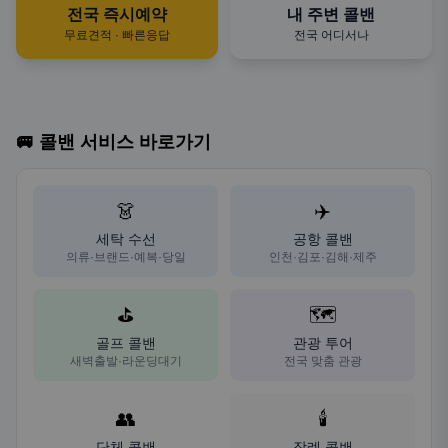
전국 즉시예약
내 주변 콜밴
무료견적 · 빠른응답
전국 어디서나
🚐 콜밴 서비스 바로가기
👗
✈️
세탁 수선
공항 콜밴
의류·브랜드·예복·당일
인천·김포·김해·제주
⛳
🗺️
골프 콜밴
관광 투어
새벽출발·라운딩대기
전국 맞춤 관광
👥
🕯️
단체 콜밴
장례 콜밴