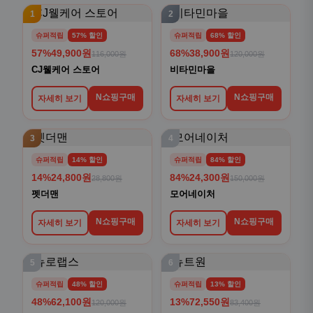
1
2
슈퍼적립
57% 할인
슈퍼적립
68% 할인
57%
49,900원
68%
38,900원
116,000원
120,000원
CJ웰케어 스토어
비타민마을
N쇼핑구매
N쇼핑구매
자세히 보기
자세히 보기
3
4
슈퍼적립
14% 할인
슈퍼적립
84% 할인
14%
24,800원
84%
24,300원
28,800원
150,000원
펫더맨
모어네이처
N쇼핑구매
N쇼핑구매
자세히 보기
자세히 보기
5
6
슈퍼적립
48% 할인
슈퍼적립
13% 할인
48%
62,100원
13%
72,550원
120,000원
83,400원