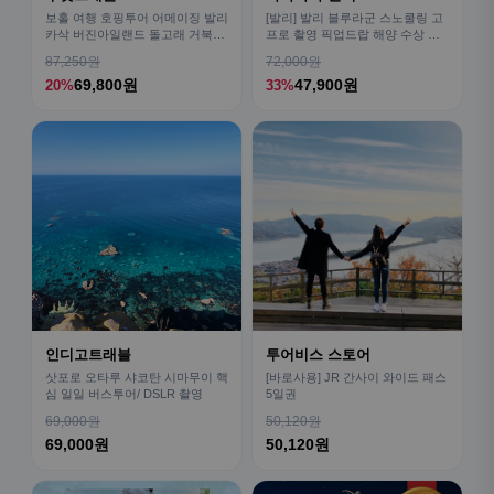
보홀 여행 호핑투어 어메이징 발리
[발리] 발리 블루라군 스노쿨링 고
카삭 버진아일랜드 돌고래 거북이
프로 촬영 픽업드랍 해양 수상 액
픽드랍 포함
티비티 체험 산호 열대어
87,250원
72,000원
69,800원
47,900원
20%
33%
인디고트래블
투어비스 스토어
삿포로 오타루 샤코탄 시마무이 핵
[바로사용] JR 간사이 와이드 패스
심 일일 버스투어/ DSLR 촬영
5일권
69,000원
50,120원
69,000원
50,120원