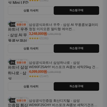
★★★★⭐
(3,061)
N쇼핑구매
상품 자세히
삼성공식파트너 우주 - 삼성 AI 무풍콤보갤러리
24% 할인
정품인증
청정 이지오픈 멀티형 에어컨
AF80F17D22WRS 기본설치포함
3,248,000원
4,290,000원
★★★★⭐
(3,191)
N쇼핑구매
상품 자세히
삼성공식파트너 삼성하나로 - 삼성
2% 할인
정품인증
WD90F25AHY 비스포크 AI콤보 세탁25kg 건조
18kg 자동문열림 1등급
4,099,000원
4,199,000원
★★★★⭐
(3,447)
N쇼핑구매
상품 자세히
삼성공식인증점 회산디지털 - 삼성
24% 할인
정품인증
WD90F25CHY 비스포크 AI콤보 세탁기건조기