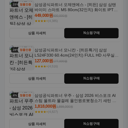
삼성공식파트너 오제앤에스 - [히든] 삼성 삼탠
25% 할인
정품인증
바이미 스마트 M5 80cm(32인치) 화이트 IPTV
OTT 패키지
449,000원
600,000원
★★★★⭐
(4,385)
N쇼핑구매
상품 자세히
삼성공식파트너 모니칸 - [히든특가] 삼성
28% 할인
정품인증
LS24F330 60.4cm(24인치) FULL HD 사무실/
컴퓨터 모니터
127,000원
177,000원
★★★★⭐
(4,516)
N쇼핑구매
상품 자세히
삼성공식파트너 우주 - 삼성 2026 비스포크 AI
4% 할인
정품인증
스팀 울트라 물걸레 올인원로봇청소기 새틴 그
레이지 AAG
1,818,000원
1,899,000원
★★★★⭐
(4,827)
N쇼핑구매
상품 자세히