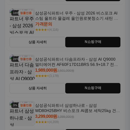
삼성공식파트너 우주 - 삼성 2026 비스포크 AI
100% 할인
정품인증
스팀 울트라 물걸레 올인원로봇청소기 새틴 차
콜 AAH
가격문의
★★★★⭐
(4,116)
N쇼핑구매
상품 자세히
삼성공식파트너 다솜프라자 - 삼성 AI Q9000
20% 할인
정품인증
멀티에어컨 AF60F17D11BRS 56.9+18.7 전국
기본설치포함
1,989,000원
2,501,000원
★★★★⭐
(3,178)
N쇼핑구매
상품 자세히
삼성공식파트너 삼성하나로 - 삼성
3% 할인
정품인증
WD80H25BHY 비스포크 AI콤보 세탁25kg 건조
18kg 26년형 일체형 1등급
3,299,000원
3,399,000원
★★★★⭐
(4,209)