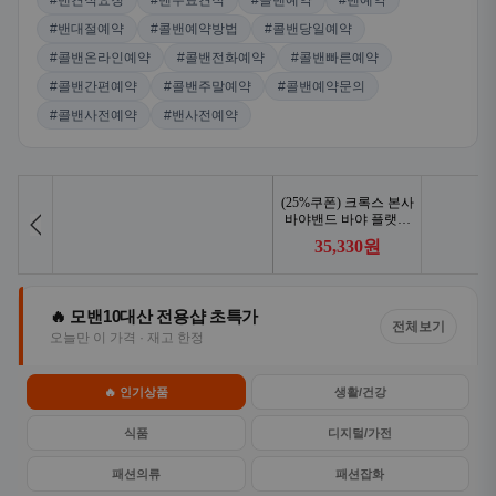
#밴견적요청
#밴무료견적
#콜밴예약
#밴예약
#밴대절예약
#콜밴예약방법
#콜밴당일예약
#콜밴온라인예약
#콜밴전화예약
#콜밴빠른예약
#콜밴간편예약
#콜밴주말예약
#콜밴예약문의
#콜밴사전예약
#밴사전예약
🔥 모밴10대산 전용샵 초특가
전체보기
오늘만 이 가격 · 재고 한정
🔥 인기상품
생활/건강
식품
디지털/가전
패션의류
패션잡화