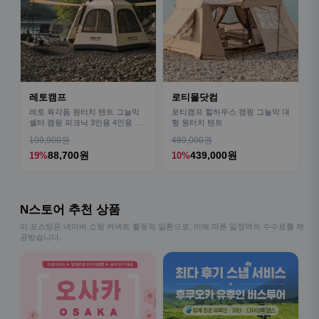
레토캠프
로티몰닷컴
레토 육각돔 원터치 텐트 그늘막
로티캠프 힐하우스 캠핑 그늘막 대
쉘터 캠핑 피크닉 3인용 4인용 패
형 원터치 텐트
밀리 LCE-OT02
109,900원
489,000원
88,700원
439,000원
19%
10%
N스토어 추천 상품
이 포스팅은 네이버 쇼핑 커넥트 활동의 일환으로, 이에 따른 일정액의 수수료를 제
공받습니다.