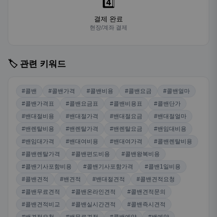
4️⃣
결제 완료
현장/계좌 결제
🏷️ 관련 키워드
#콜밴
#콜밴가격
#콜밴비용
#콜밴요금
#콜밴얼마
#콜밴가격표
#콜밴요금표
#콜밴비용표
#콜밴단가
#밴대절비용
#밴대절가격
#밴대절요금
#밴대절얼마
#밴렌탈비용
#밴렌탈가격
#밴렌탈요금
#밴임대비용
#밴임대가격
#밴대여비용
#밴대여가격
#콜밴렌탈비용
#콜밴렌탈가격
#콜밴편도비용
#콜밴왕복비용
#콜밴기사포함비용
#콜밴기사포함가격
#콜밴1일비용
#콜밴견적
#밴견적
#밴대절견적
#콜밴견적요청
#콜밴무료견적
#콜밴온라인견적
#콜밴견적문의
#콜밴견적비교
#콜밴실시간견적
#콜밴즉시견적