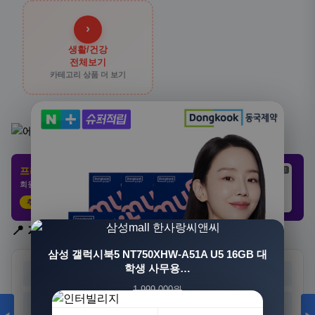
›
생활/건강
전체보기
카테고리 상품 더 보기
프리미엄 제휴 사이트
광고
광고
광고
회원 전용 특가 · 놓치면 손해
추천 클릭
21,802원
3,308원
8,892원
📍 지역 선택
삼성 갤럭시북5 NT750XHW-A51A U5 16GB 대
학생 사무용…
서울
부산
대구
인천
1,999,000원
광주
대전
울산
세종
1,549,000원
23%