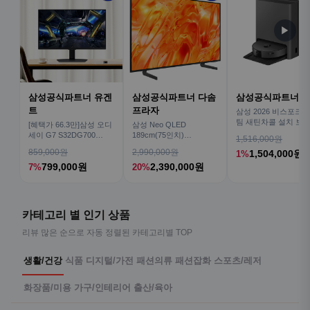
▶
삼성공식파트너 유겐
삼성공식파트너 다솜
삼성공식파트너 
트
프라자
삼성 2026 비스포크AI
팀 새틴차콜 설치 보안
[혜택가 66.3만]삼성 오디
삼성 Neo QLED
심 VR70F00AGH
세이 G7 S32DG700
189cm(75인치)
1,516,000원
80cm(32인치) 4K IPS
KQ75QNH70AFXKR AI
859,000원
2,990,000원
1,504,000원
1%
TV
799,000원
2,390,000원
7%
20%
카테고리 별 인기 상품
리뷰 많은 순으로 자동 정렬된 카테고리별 TOP
생활/건강
식품
디지털/가전
패션의류
패션잡화
스포츠/레저
화장품/미용
가구/인테리어
출산/육아