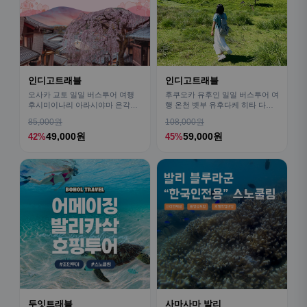
인디고트래블
인디고트래블
오사카 교토 일일 버스투어 여행
후쿠오카 유후인 일일 버스투어 여
후시미이나리 아라시야마 은각사
행 온천 벳부 유후다케 히타 다자
청수사 철학의길
이후
85,000원
108,000원
49,000원
59,000원
42%
45%
두잇트래블
사마사마 발리