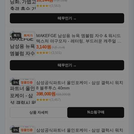
쿠폰 가격
★★★★⭐
(3,563)
테무인기 →
MAKEFGE 남성용 뉴욕 엠블럼 자수 & 워시드
특가
최저가
텍스처 야구모자 - 레터링, 부드러운 캐주얼 모
자, NYC 스타일
3,140원
쿠폰 가격
★★★★☆
(3,501)
테무인기 →
삼성공식파트너 올인포케이 - 삼성 갤럭시 워치
5% 할인
정품인증
8 블루투스 40mm
398,000원
419,000원
★★★★⭐
(3,457)
N쇼핑구매
상품 자세히
삼성공식파트너 올인포케이 - 삼성 갤럭시 워치
5% 할인
정품인증