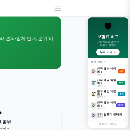
🛡️
보험료 비교
약·견적·업체 안내, 순위 비
자동차보험 최저가
무료 비교견적
무료 비교 →
협력 파트너
전국 웨딩 박람
💒
회 1
HOT
결혼/웨딩
전국 웨딩 박람
💒
회 2
NEW
결혼/웨딩
전국 웨딩 박람
💒
회 3
추천
결혼/웨딩
전국 웨딩 박람
💒
회 4
FREE
결혼/웨딩

우리 결혼식 준비의
💒
결혼/웨딩
변 콜밴
협력 / 기타문의
어디서나