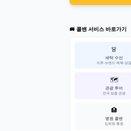
🚐 콜밴 서비스 바로가기
👗
세탁 수선
의류·브랜드·예복·당
🗺️
관광 투어
전국 맞춤 관광
🏥
병원 콜밴
입퇴원·통원