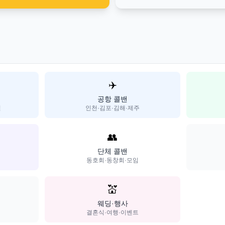
✈️
공항 콜밴
일
인천·김포·김해·제주
👥
단체 콜밴
동호회·동창회·모임
💒
웨딩·행사
결혼식·여행·이벤트