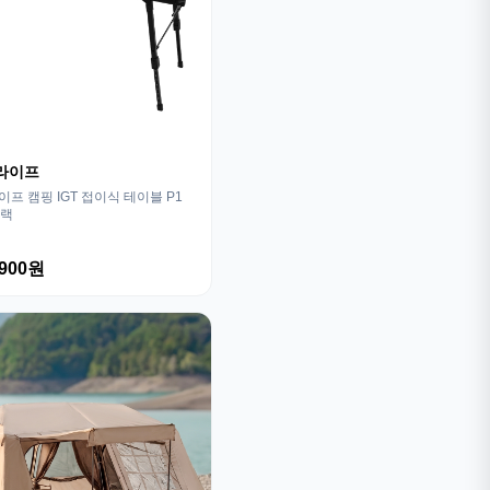
라이프
프 캠핑 IGT 접이식 테이블 P1
블랙
,900원