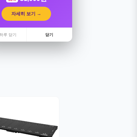
자세히 보기 →
하루 닫기
닫기