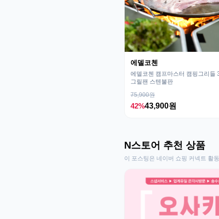
에델코첸
에델코첸 캠프마스터 캠핑그리들 32
그릴팬 스텐불판
75,900원
42%
43,900원
N스토어 추천 상품
이 포스팅은 네이버 쇼핑 커넥트 활