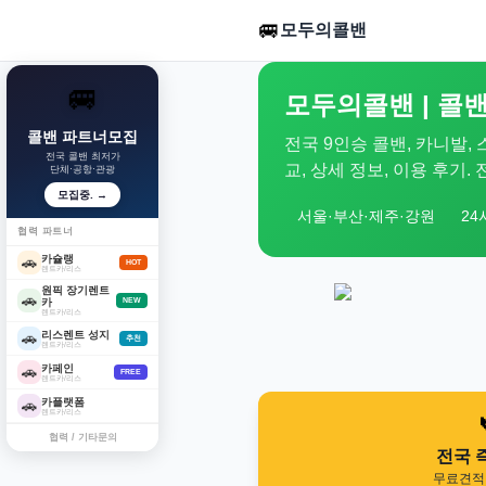
🚐
모두의콜밴
🚐
모두의콜밴 | 콜밴
콜밴 파트너모집
전국 9인승 콜밴, 카니발,
전국 콜밴 최저가
교, 상세 정보, 이용 후기
단체·공항·관광
모집중. →
서울·부산·제주·강원
24
협력 파트너
카슐랭
🚗
HOT
렌트카/리스
원픽 장기렌트
🚗
카
NEW
렌트카/리스
리스렌트 성지
🚗
추천
렌트카/리스
카페인
🚗
FREE
렌트카/리스
카플랫폼
🚗
렌트카/리스
협력 / 기타문의
전국 
무료견적 