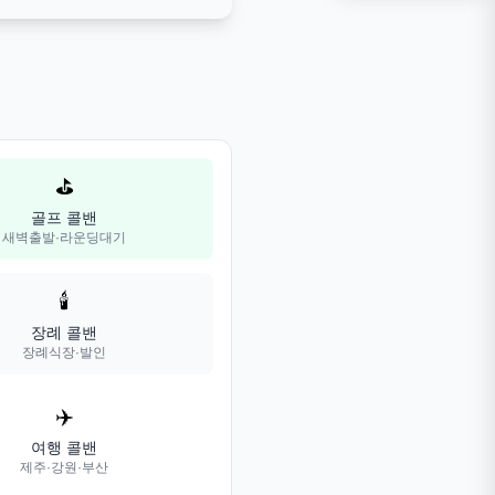
⛳
골프 콜밴
새벽출발·라운딩대기
🕯️
장례 콜밴
장례식장·발인
✈️
여행 콜밴
제주·강원·부산