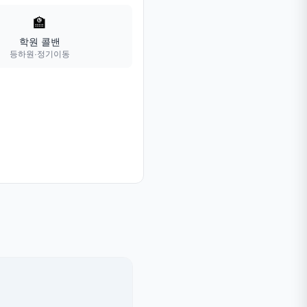
🏫
학원 콜밴
등하원·정기이동