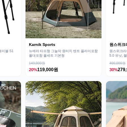
Karnik Sports
원스위크
테이블 S1
뉴에라 타프형 그늘막 원터치 텐트 플라이포함
원스위크라이
폴대포함 풀세트 기본형
5.0 유닛, 
149,000원
400,000원
20%
119,000원
30%
279