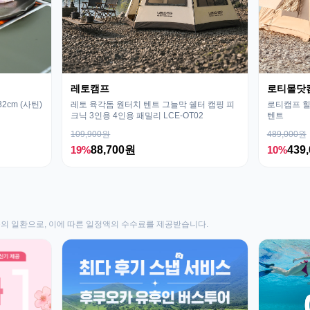
레토캠프
로티몰닷
cm (사틴)
레토 육각돔 원터치 텐트 그늘막 쉘터 캠핑 피
로티캠프 힐
크닉 3인용 4인용 패밀리 LCE-OT02
텐트
109,900원
489,000원
19%
88,700원
10%
439
동의 일환으로, 이에 따른 일정액의 수수료를 제공받습니다.